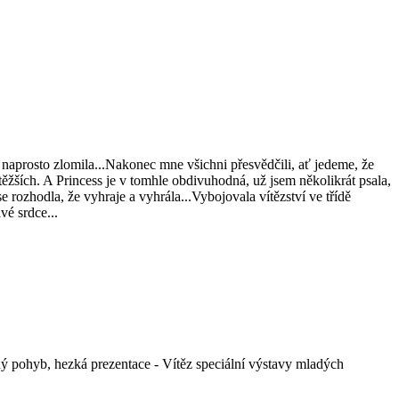
e naprosto zlomila...Nakonec mne všichni přesvědčili, ať jedeme, že
jtěžších. A Princess je v tomhle obdivuhodná, už jsem několikrát psala,
 rozhodla, že vyhraje a vyhrála...Vybojovala vítězství ve třídě
vé srdce...
ný pohyb, hezká prezentace - Vítěz speciální výstavy mladých