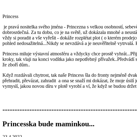
Princess
je pravá nositelka svého jména - Princezna s velkou osobností, seb
dobrosrdečná. Za tu dobu, co je na světě, už dokázala mnohé a neust
vždy si poradit a vše vyřešit - dokáže rozplétat plot ( o kterém prodejc
pohled nedosažitelná...Nikdy se nevzdává a je neuvěřitelně vytrvalá.
Princess miluje výstavní atmosféru a vždycky chce prostě vyhrát...Přij
kroky, tak vlaji na konci vodítka jako nepotřebný přívažek..Předvádí 
že zboří dům..
Když rozdávali chytrost, tak naše Princess šla do fronty nejméně dvak
přehradit, převázat, zahradit a ona se snaží mi dokázat, že moje úsilí
vymyslí, jakou novou díru v plotě vyrobí a ví, že když se budou držet 
-------------------------------------------------------
Princesska bude maminkou...
23.4.2022