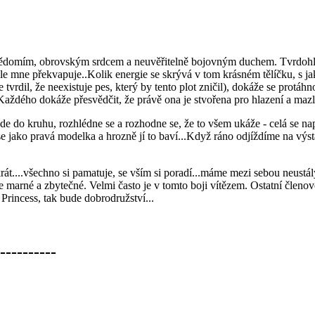
evědomím, obrovským srdcem a neuvěřitelně bojovným duchem. Tvrdohlavá
ále mne překvapuje..Kolik energie se skrývá v tom krásném tělíčku, s 
e tvrdil, že neexistuje pes, který by tento plot zničil), dokáže se protáh
 Každého dokáže přesvědčit, že právě ona je stvořena pro hlazení a maz
de do kruhu, rozhlédne se a rozhodne se, že to všem ukáže - celá se nap
se jako pravá modelka a hrozně jí to baví...Když ráno odjíždíme na výs
rát....všechno si pamatuje, se vším si poradí...máme mezi sebou neustálý
 je marné a zbytečné. Velmi často je v tomto boji vítězem. Ostatní členo
Princess, tak bude dobrodružství...
----------