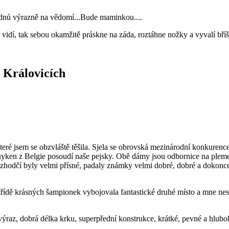
k dnů výrazně na vědomí...Bude maminkou....
vidí, tak sebou okamžitě práskne na záda, roztáhne nožky a vyvalí bříš
v Královicích
ré jsem se obzvláště těšila. Sjela se obrovská mezinárodní konkurence 
yken z Belgie posoudí naše pejsky. Obě dámy jsou odbornice na plemeno 
zhodčí byly velmi přísné, padaly známky velmi dobré, dobré a dokonce
 třídě krásných šampionek vybojovala fantastické druhé místo a mne n
ýraz, dobrá délka krku, superpřední konstrukce, krátké, pevné a hluboké