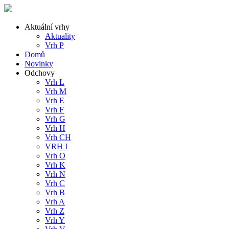
Aktuální vrhy
Aktuality
Vrh P
Domů
Novinky
Odchovy
Vrh L
Vrh M
Vrh E
Vrh F
Vrh G
Vrh H
Vrh CH
VRH I
Vrh O
Vrh K
Vrh N
Vrh C
Vrh B
Vrh A
Vrh Z
Vrh Y