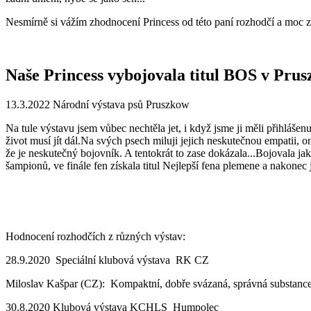
Nesmírně si vážím zhodnocení Princess od této paní rozhodčí a moc za
Naše Princess vybojovala titul BOS v Prus
13.3.2022 Národní výstava psů Pruszkow
Na tule výstavu jsem vůbec nechtěla jet, i když jsme ji měli přihláše
život musí jít dál.Na svých psech miluji jejich neskutečnou empatii, o
že je neskutečný bojovník. A tentokrát to zase dokázala...Bojovala jak
šampionů, ve finále fen získala titul Nejlepší fena plemene a nakonec 
Hodnocení rozhodčích z různých výstav:
28.9.2020 Speciální klubová výstava RK CZ
Miloslav Kašpar (CZ): Kompaktní, dobře svázaná, správná substance, 
30.8.2020 Klubová výstava KCHLS Humpolec