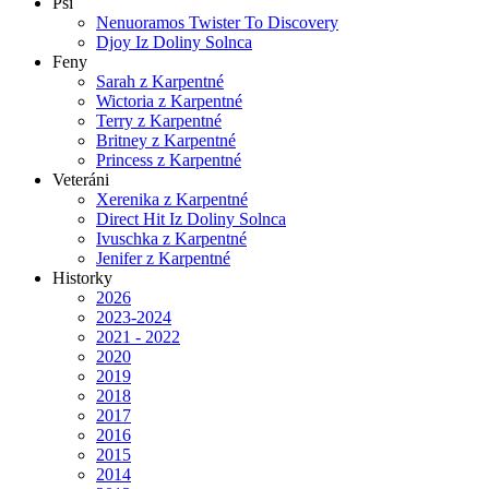
Psi
Nenuoramos Twister To Discovery
Djoy Iz Doliny Solnca
Feny
Sarah z Karpentné
Wictoria z Karpentné
Terry z Karpentné
Britney z Karpentné
Princess z Karpentné
Veteráni
Xerenika z Karpentné
Direct Hit Iz Doliny Solnca
Ivuschka z Karpentné
Jenifer z Karpentné
Historky
2026
2023-2024
2021 - 2022
2020
2019
2018
2017
2016
2015
2014