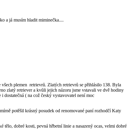
ko a já musím hladit miminečka....
všech plemen retrievrů. Zlatých retrievrů se přihlásilo 138. Byla
zlatý retriever a kvůli jejich názoru jsme vstavali ve dvě hodiny
 i dostatečná ( na což český vystavovatel není moc
esmírně potěšil krásný posudek od renomované paní rozhodčí Katy
 tělo, dobré kosti, pevná hřbetní linie a nasazený ocas, velmi dobré