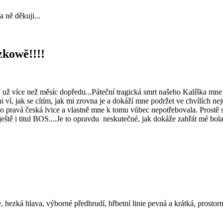
 ně děkuji...
zkowě!!!!
nu už více než měsíc dopředu...Páteční tragická smrt našeho Kalíška mn
ni ví, jak se cítím, jak mi zrovna je a dokáží mne podržet ve chvílích ne
o pravá česká lvice a vlastně mne k tomu vůbec nepotřebovala. Prostě se
ještě i titul BOS....Je to opravdu neskutečné, jak dokáže zahřát mé bola
hezká hlava, výborné předhrudí, hřbetní linie pevná a krátká, prostor