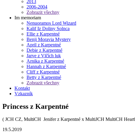
2013
2006-2004
Zobrazit všechny
Im memoriam
Nenuoramos Lord Wizard
Kalif Iz Doliny Solnca
Ellie z Karpentné
Benji Moravia Mystery
April z Karpentné
Debie z Karpentné
Jarve z Vlčích luk
Arnika z Karpentné
Hannah z Karpentné
Cliff z Karpentné
Betty z Karpentné
Zobrazit všechny
Kontakt
Vzkazník
Princess z Karpentné
( JCH CZ, MultiCH Jenifer z Karpentné x MultiJCH MultiCH Heart
19.5.2019