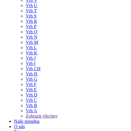
Vrh V
Vrh U
Vrh T
Vrh S
Vrh R
Vrh P
Vrh O
Vrh N
Vrh M
Vrh L
Vrh K
Vrh J
Vrh I
Vrh CH
Vrh H
Vrh G
Vrh F
Vrh E
Vrh D
Vrh C
Vrh B
Vrh A
Zobrazit všechny
Naše poradna
O nás