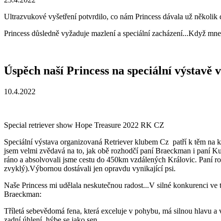
Ultrazvukové vyšetření potvrdilo, co nám Princess dávala už několi
Princess důsledně vyžaduje mazlení a speciální zacházení...Když mne 
Úspěch naší Princess na speciální výstavě 
10.4.2022
Special retriever show Hope Treasure 2022 RK CZ
Speciální výstava organizovaná Retriever klubem Cz patří k těm na kte
jsem velmi zvědavá na to, jak obě rozhodčí paní Braeckman i paní Ku
ráno a absolvovali jsme cestu do 450km vzdálených Královic. Paní ro
zvyklý).Výbornou dostávali jen opravdu vynikající psi.
Naše Princess mi udělala neskutečnou radost...V silné konkurenci ve
Braeckman:
Tříletá sebevědomá fena, která exceluje v pohybu, má silnou hlavu a v
zadní úhlení, hýbe se jako sen...