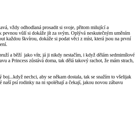
, vždy odhodlaná prosadit si svoje, přitom milující a
jak pevnou vůlí si dokáže jít za svým. Oplývá neskutečným uměním
nout každou škvírou, dokáže si podat věci z míst, která jsou na první
lení.
ruží a běží jako vítr, já ji nikdy nestačím, i když dělám sedmimílové
tavu a Princess zůstává doma, tak dělá takový rachot, že mám strach,
 boj...když nechci, aby se někam dostala, tak se snažím to všelijak
vé naší psí rodinky na ni spoléhají a čekají, jakou novou zábavu