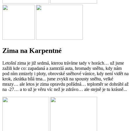
Zima na Karpentné
Letošní zima je již sedmá, kterou trávíme tady v horách… už jsme
zažili kde co: zapadaná a zamrzlá auta, hromady sněhu, kdy nám
pod ním zmizely i ploty, obrovské sněhové vánice, kdy není vidět na
krok, zkrátka bílá tma... jsme zvykli na spousty sněhu, velké
mrazy… ale letos je zima opravdu pořádná… teploměr se dohrábl až
na -27… a to už je věru víc než je zdrávo… ale stejně je tu krásně...