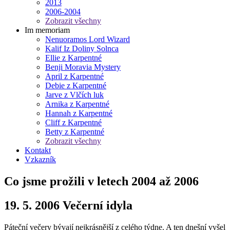
2013
2006-2004
Zobrazit všechny
Im memoriam
Nenuoramos Lord Wizard
Kalif Iz Doliny Solnca
Ellie z Karpentné
Benji Moravia Mystery
April z Karpentné
Debie z Karpentné
Jarve z Vlčích luk
Arnika z Karpentné
Hannah z Karpentné
Cliff z Karpentné
Betty z Karpentné
Zobrazit všechny
Kontakt
Vzkazník
Co jsme prožili v letech 2004 až 2006
19. 5. 2006 Večerní idyla
Páteční večery bývají nejkrásnější z celého týdne. A ten dnešní vyšel