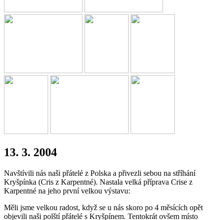
13. 3. 2004
Navštívili nás naši přátelé z Polska a přivezli sebou na stříhání
Kryšpínka (Cris z Karpentné). Nastala velká příprava Crise z
Karpentné na jeho první velkou výstavu:
Měli jsme velkou radost, když se u nás skoro po 4 měsících opět
objevili naši polští přátelé s Kryšpínem. Tentokrát ovšem místo