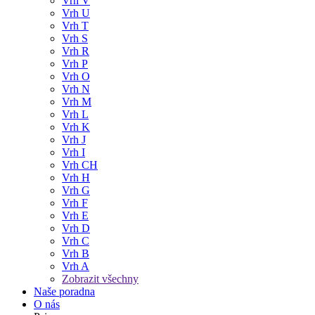
Vrh V
Vrh U
Vrh T
Vrh S
Vrh R
Vrh P
Vrh O
Vrh N
Vrh M
Vrh L
Vrh K
Vrh J
Vrh I
Vrh CH
Vrh H
Vrh G
Vrh F
Vrh E
Vrh D
Vrh C
Vrh B
Vrh A
Zobrazit všechny
Naše poradna
O nás