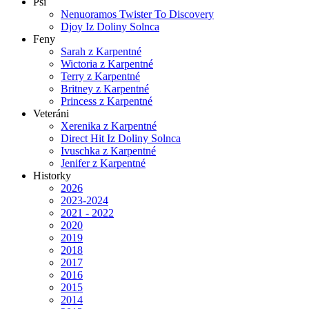
Psi
Nenuoramos Twister To Discovery
Djoy Iz Doliny Solnca
Feny
Sarah z Karpentné
Wictoria z Karpentné
Terry z Karpentné
Britney z Karpentné
Princess z Karpentné
Veteráni
Xerenika z Karpentné
Direct Hit Iz Doliny Solnca
Ivuschka z Karpentné
Jenifer z Karpentné
Historky
2026
2023-2024
2021 - 2022
2020
2019
2018
2017
2016
2015
2014