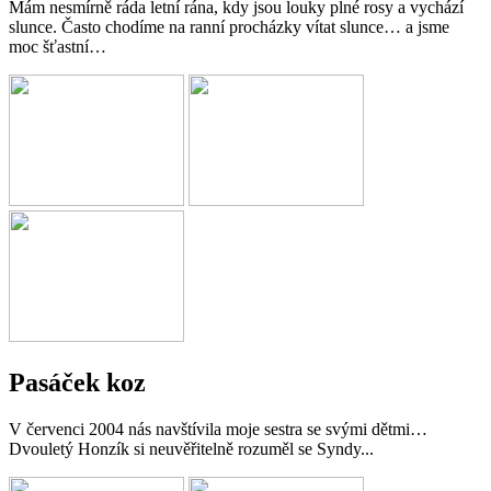
Mám nesmírně ráda letní rána, kdy jsou louky plné rosy a vychází
slunce. Často chodíme na ranní procházky vítat slunce… a jsme
moc šťastní…
Pasáček koz
V červenci 2004 nás navštívila moje sestra se svými dětmi…
Dvouletý Honzík si neuvěřitelně rozuměl se Syndy...