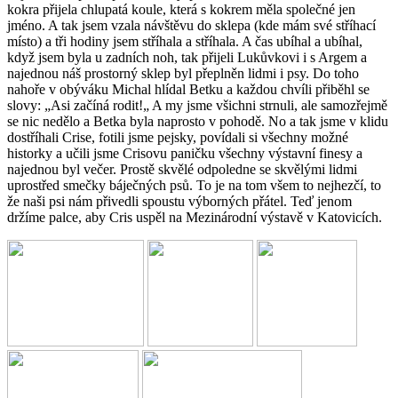
kokra přijela chlupatá koule, která s kokrem měla společné jen
jméno. A tak jsem vzala návštěvu do sklepa (kde mám své stříhací
místo) a tři hodiny jsem stříhala a stříhala. A čas ubíhal a ubíhal,
když jsem byla u zadních noh, tak přijeli Lukůvkovi i s Argem a
najednou náš prostorný sklep byl přeplněn lidmi i psy. Do toho
nahoře v obýváku Michal hlídal Betku a každou chvíli přiběhl se
slovy: „Asi začíná rodit!„ A my jsme všichni strnuli, ale samozřejmě
se nic nedělo a Betka byla naprosto v pohodě. No a tak jsme v klidu
dostříhali Crise, fotili jsme pejsky, povídali si všechny možné
historky a učili jsme Crisovu paničku všechny výstavní finesy a
najednou byl večer. Prostě skvělé odpoledne se skvělými lidmi
uprostřed smečky báječných psů. To je na tom všem to nejhezčí, to
že naši psi nám přivedli spoustu výborných přátel. Teď jenom
držíme palce, aby Cris uspěl na Mezinárodní výstavě v Katovicích.