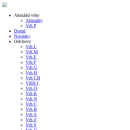
Aktuální vrhy
Aktuality
Vrh P
Domů
Novinky
Odchovy
Vrh L
Vrh M
Vrh E
Vrh F
Vrh G
Vrh H
Vrh CH
VRH I
Vrh O
Vrh K
Vrh N
Vrh C
Vrh B
Vrh A
Vrh Z
Vrh Y