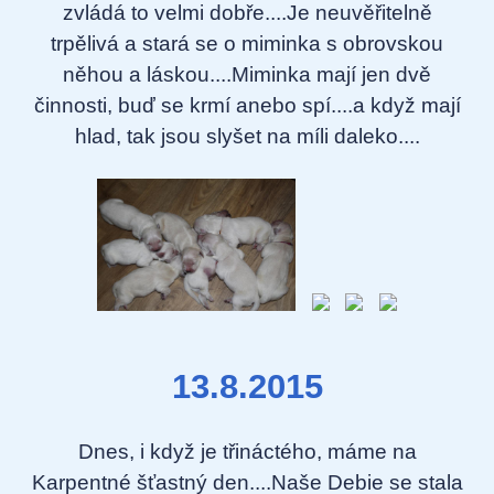
zvládá to velmi dobře....Je neuvěřitelně
trpělivá a stará se o miminka s obrovskou
něhou a láskou....Miminka mají jen dvě
činnosti, buď se krmí anebo spí....a když mají
hlad, tak jsou slyšet na míli daleko....
13.8.2015
Dnes, i když je třináctého, máme na
Karpentné šťastný den....Naše Debie se stala