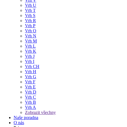
Vrh V
Vrh U
Vrh T
Vrh S
Vrh R
Vrh P
Vrh O
Vrh N
Vrh M
Vrh L
Vrh K
Vrh J
Vrh I
Vrh CH
Vrh H
Vrh G
Vrh F
Vrh E
Vrh D
Vrh C
Vrh B
Vrh A
Zobrazit všechny
Naše poradna
O nás