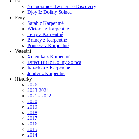
Psi
Nenuoramos Twister To Discovery
Djoy Iz Doliny Solnca
Feny
Sarah z Karpentné
Wictoria z Karpentné
Terry z Karpentné
Britney z Karpentné
Princess z Karpentné
Veteráni
Xerenika z Karpentné
Direct Hit Iz Doliny Solnca
Ivuschka z Karpentné
Jenifer z Karpentné
Historky
2026
2023-2024
2021 - 2022
2020
2019
2018
2017
2016
2015
2014