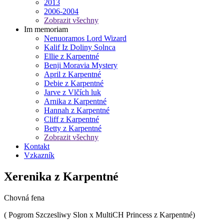
2013
2006-2004
Zobrazit všechny
Im memoriam
Nenuoramos Lord Wizard
Kalif Iz Doliny Solnca
Ellie z Karpentné
Benji Moravia Mystery
April z Karpentné
Debie z Karpentné
Jarve z Vlčích luk
Arnika z Karpentné
Hannah z Karpentné
Cliff z Karpentné
Betty z Karpentné
Zobrazit všechny
Kontakt
Vzkazník
Xerenika z Karpentné
Chovná fena
( Pogrom Szczesliwy Slon x MultiCH Princess z Karpentné)