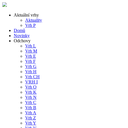
Aktuální vrhy
Aktuality
Vrh P
Domů
Novinky
Odchovy
Vrh L
Vrh M
Vrh E
Vrh F
Vrh G
Vrh H
Vrh CH
VRH I
Vrh O
Vrh K
Vrh N
Vrh C
Vrh B
Vrh A
Vrh Z
Vrh Y