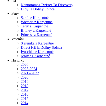
Psi
Nenuoramos Twister To Discovery
Djoy Iz Doliny Solnca
Feny
Sarah z Karpentné
Wictoria z Karpentné
Terry z Karpentné
Britney z Karpentné
Princess z Karpentné
Veteráni
Xerenika z Karpentné
Direct Hit Iz Doliny Solnca
Ivuschka z Karpentné
Jenifer z Karpentné
Historky
2026
2023-2024
2021 - 2022
2020
2019
2018
2017
2016
2015
2014