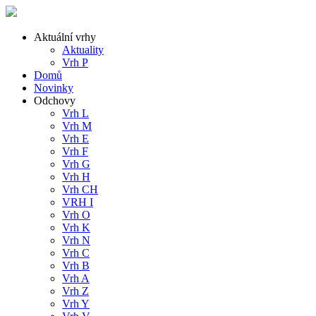
Aktuální vrhy
Aktuality
Vrh P
Domů
Novinky
Odchovy
Vrh L
Vrh M
Vrh E
Vrh F
Vrh G
Vrh H
Vrh CH
VRH I
Vrh O
Vrh K
Vrh N
Vrh C
Vrh B
Vrh A
Vrh Z
Vrh Y