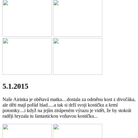
5.1.2015
Naše Airinka je obětavá matka....dostala za odměnu kost z divočáka,
ale děti mají pořád hlad.....a tak si drží svoji kostičku a krmí
potomky....i když na jejím ztrápeném výrazu je vidět, že by stokrát
raději hryzala tu fantastickou voňavou kostičku...