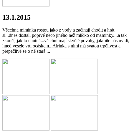
13.1.2015
Všechna miminka rostou jako z vody a začínají chodit a hrát
si...dnes dostali poprvé něco jiného než mlíčko od maminky....a tak
zkouší, jak to chutná...všichni mají skvělé povahy, jakmile nás uvidí,
hned vesele vrtí ocáskem...Airinka s nimi má svatou trpělivost a
přepečlivě se o ně stará....