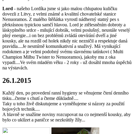
Lord
- našeho Lordíka jsme si jako malou chlupatou kuličku
dovezli z Litvy, z velmi známé a kvalitní chovatelské stanice
Nenuoramos. Z malého štěňátka vyrostl nádherný statný pes s
překrásnou typickou samčí hlavou. Lord je ztělesněním dobroty a
láskyplného srdce - milující dobrák, velmi poslušný, neustále veselý
plný energie...i on bez problémů zvládá otevírání dveří a jiné
kousky, ale na rozdíl od holek nikdy nic nezničil a respektuje daná
pravidla....Je nesmírně komunikativní a snaživý. Má vynikající
rodokmen a je velmi podobný svému slavnému tatínkovi ( Multi
Champion Milbu Twister to Nenuoramos), jakoby mu z oka
vypadl....Ve svém mladém věku - 2 roky - už dosáhl mnoha úspěchů
na výstavách.
26.1.2015
Každý den, po provedení ranní hygieny se věnujeme čtení denního
tisku...čteme s chutí a čteme důkladně....
Taky u toho živě diskutujeme a vyměňujeme si názory za použití
bojových technik....
A hlavně se snažíme noviny rozcupovat na co nejmenší kousky, aby
bylo co uklízet a paničce se nezkrátily žíly...