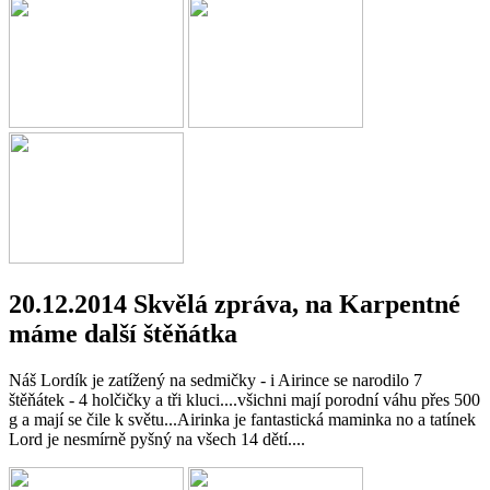
20.12.2014 Skvělá zpráva, na Karpentné
máme další štěňátka
Náš Lordík je zatížený na sedmičky - i Airince se narodilo 7
štěňátek - 4 holčičky a tři kluci....všichni mají porodní váhu přes 500
g a mají se čile k světu...Airinka je fantastická maminka no a tatínek
Lord je nesmírně pyšný na všech 14 dětí....