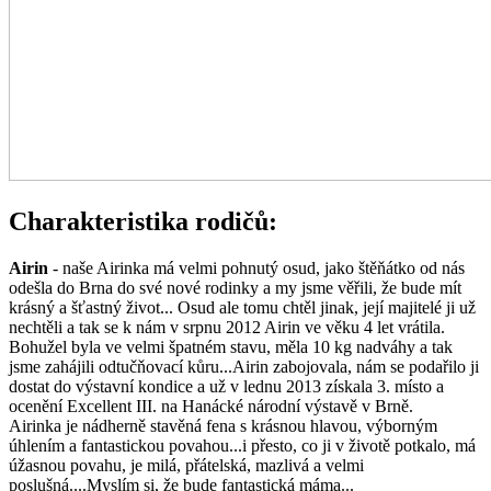
Charakteristika rodičů:
Airin
- naše Airinka má velmi pohnutý osud, jako štěňátko od nás
odešla do Brna do své nové rodinky a my jsme věřili, že bude mít
krásný a šťastný život... Osud ale tomu chtěl jinak, její majitelé ji už
nechtěli a tak se k nám v srpnu 2012 Airin ve věku 4 let vrátila.
Bohužel byla ve velmi špatném stavu, měla 10 kg nadváhy a tak
jsme zahájili odtučňovací kůru...Airin zabojovala, nám se podařilo ji
dostat do výstavní kondice a už v lednu 2013 získala 3. místo a
ocenění Excellent III. na Hanácké národní výstavě v Brně.
Airinka je nádherně stavěná fena s krásnou hlavou, výborným
úhlením a fantastickou povahou...i přesto, co ji v životě potkalo, má
úžasnou povahu, je milá, přátelská, mazlivá a velmi
poslušná....Myslím si, že bude fantastická máma...