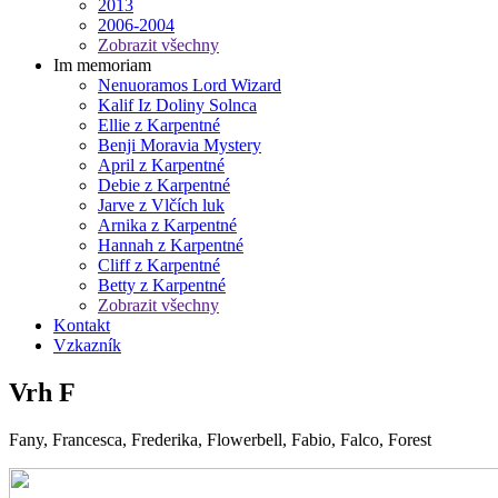
2013
2006-2004
Zobrazit všechny
Im memoriam
Nenuoramos Lord Wizard
Kalif Iz Doliny Solnca
Ellie z Karpentné
Benji Moravia Mystery
April z Karpentné
Debie z Karpentné
Jarve z Vlčích luk
Arnika z Karpentné
Hannah z Karpentné
Cliff z Karpentné
Betty z Karpentné
Zobrazit všechny
Kontakt
Vzkazník
Vrh F
Fany, Francesca, Frederika, Flowerbell, Fabio, Falco, Forest