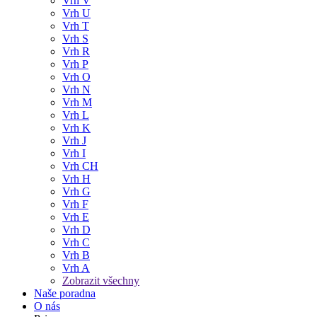
Vrh V
Vrh U
Vrh T
Vrh S
Vrh R
Vrh P
Vrh O
Vrh N
Vrh M
Vrh L
Vrh K
Vrh J
Vrh I
Vrh CH
Vrh H
Vrh G
Vrh F
Vrh E
Vrh D
Vrh C
Vrh B
Vrh A
Zobrazit všechny
Naše poradna
O nás