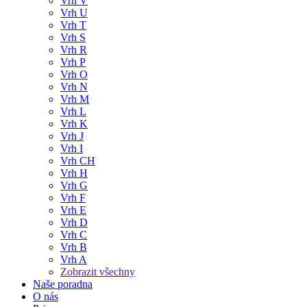
Vrh V
Vrh U
Vrh T
Vrh S
Vrh R
Vrh P
Vrh O
Vrh N
Vrh M
Vrh L
Vrh K
Vrh J
Vrh I
Vrh CH
Vrh H
Vrh G
Vrh F
Vrh E
Vrh D
Vrh C
Vrh B
Vrh A
Zobrazit všechny
Naše poradna
O nás