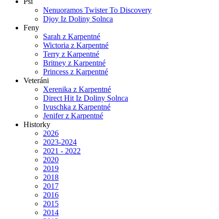
Psi
Nenuoramos Twister To Discovery
Djoy Iz Doliny Solnca
Feny
Sarah z Karpentné
Wictoria z Karpentné
Terry z Karpentné
Britney z Karpentné
Princess z Karpentné
Veteráni
Xerenika z Karpentné
Direct Hit Iz Doliny Solnca
Ivuschka z Karpentné
Jenifer z Karpentné
Historky
2026
2023-2024
2021 - 2022
2020
2019
2018
2017
2016
2015
2014