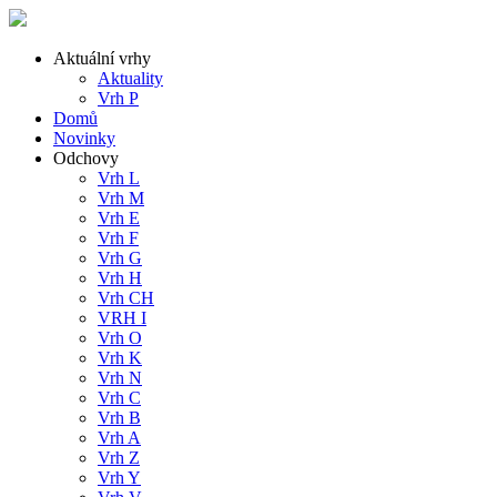
Aktuální vrhy
Aktuality
Vrh P
Domů
Novinky
Odchovy
Vrh L
Vrh M
Vrh E
Vrh F
Vrh G
Vrh H
Vrh CH
VRH I
Vrh O
Vrh K
Vrh N
Vrh C
Vrh B
Vrh A
Vrh Z
Vrh Y